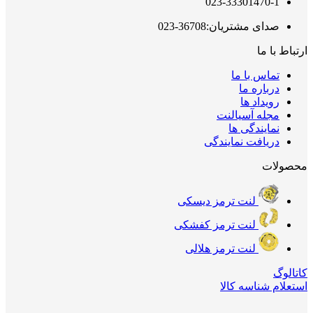
023-33301470-1
صدای مشتریان:36708-023
ارتباط با ما
تماس با ما
درباره ما
رویداد ها
مجله آسیالنت
نمایندگی ها
دریافت نمایندگی
محصولات
لنت ترمز دیسکی
لنت ترمز کفشکی
لنت ترمز هلالی
کاتالوگ
استعلام شناسه کالا