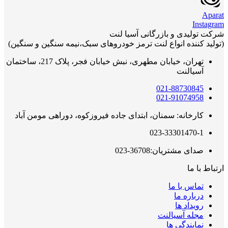
Aparat
Instagram
شرکت تولیدی و بازرگانی آسیا لنت
(تولید کننده انواع لنت ترمز خودروهای سبک،نیمه سنگین و سنگین)
تهران، خیابان مطهری، نبش خیابان فجر، پلاک 217، ساختمان
آسیالنت
021-88730845
021-91074958
کارخانه: سمنان، ابتدای جاده فیروزکوه، دوراهی مومن آباد
023-33301470-1
صدای مشتریان:36708-023
ارتباط با ما
تماس با ما
درباره ما
رویداد ها
مجله آسیالنت
نمایندگی ها