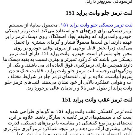
فرسودگی سریع‌تر دارند.
لنت ترمز جلو وانت پراید 151
لنت ترمز دیسکی جلو وانت پراید ۱۵۱
، محصول سایپا، از سیستم
ترمز دیسکی برای چرخ‌های جلو استفاده می‌کند. لنت ترمز دیسکی
خودرو وانت پراید که وظیفه ایجاد اصطکاک روی دیسک ترمز را بر
عهده دارند. این لنت‌ها معمولاً فشار و گرمای بیشتری را تحمل
می‌کنند، زیرا بخش قابل توجهی از نیروی توقف خودرو بر روی
محور جلو متمرکز است. خودرو وانت پراید 151 دارای لنت‌ ترمز
دیسکی می باشند که کارکرد تمیزتر و بهتری نسبت به بقیه دیسک ها
دارند همچنین دارای ترمزگیری فوق العاده ای می باشند. و یکی از
ویژگی‌های برجسته لنت ترمز جلو وانت پراید ، قابلیت خنک شدن
سریع آنهاست. علاوه بر این، لنت‌های ترمز جلو در شرایط مختلف
آب و هوایی عملکرد بالایی از خود نشان می‌دهند. لنت‌های ترمز جلو
وانت پراید از طول عمر بالا و راندمان عالی برخوردارند.
لنت ترمز عقب وانت پراید 151
لنت ترمز کفشکی عقب وانت پراید ۱۵۱ به گونه‌ای طراحی شده
است که با سیستم‌های ترمز کاسه‌ای سازگار باشد. علاوه بر این،
لنت‌های ترمز نوع کفشکی در مقایسه با ترمزهای دیسکی، قدرت
توقف بیشتری ارائه می‌دهند و در نتیجه عملکرد ترمزگیری مؤثرتری
دارند. لنت‌های ترمز عقب وانت پراید بدون صدا و لرزش عمل