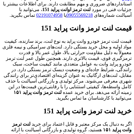
استانداردهای ضروری و مهم مطابقت دارند. برای اطلاعات بیشتر یا
جزئیات فنی در مورد
لنت ترمز اوانت پراید 151
، می‌توانید با
آسیالنت شماره‌های
09055569218
یا
02191074958
تماس بگیرید.
قیمت لنت ترمز وانت پراید 151
قیمت لنت ترمز خودرو وانت پراید به نوع لنت، برند سازنده، کیفیت
مواد اولیه و محل خرید بستگی دارد. لنت‌های سرامیکی و نیمه فلزی
معمولاً به دلیل مقاومت حرارتی بالا، طول عمر بالا و قدرت
ترمزگیری قوی، قیمت بالاتری دارند. همچنین طول عمر لنت ترمز
خودرو پراید وانت به عوامل متعددی مانند کیفیت ساخت، سبک
رانندگی، شرایط جاده‌ای و وضعیت دیسک ترمز بستگی دارد. در
مقابل، لنت‌های ارگانیک به عنوان گزینه‌ای اقتصادی‌تر برای رانندگی
شهری معرفی می‌شوند. مرکز تولیدی و بازرگانی آسیالنت با حذف
کامل واسطه‌ها، کیفیتی استثنایی را با رقابتی‌ترین قیمت‌ها در این
زمینه ارائه می‌دهد. برای خرید عمده
لنت ترمز وانت پراید ۱۵۱
می‌توانید با کارشناسان ما تماس بگیرید.
خرید لنت ترمز وانت پراید 151
اگر به دنبال یک مرکز معتبر و قابل اعتماد برای خرید
لنت ترمز
وانت پراید ۱۵۱
هستید، گروه تولیدی و بازرگانی آسیالنت با ارائه