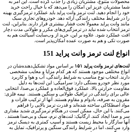
محصولات متنوع، مشتریان زیادی را جذب کرده است. این امر به
شما مشتریان عزیز این امکان را می‌دهد که با خیال راحت خرید
خود را انجام دهید. لنت ترمز وانت پراید باید عملکرد ترمزگیری بهینه
را در شرایط مختلف رانندگی ارائه دهد. خودروهای تجاری سبک
مانند وانت پراید معمولاً تحت فشار بیشتری قرار دارند. بنابراین، لنت
ترمز انتخاب شده نباید در ترمزگیری‌های مکرر و طولانی مدت دچار
افت عملکرد شود. علاوه بر این، خرید از وب‌سایت آسیالنت هم به
صورت تکی و هم به صورت عمده امکان‌پذیر است.
انواع لنت ترمز وانت پراید 151
لنت‌های ترمز وانت پراید ۱۵۱
بر اساس مواد تشکیل‌دهنده‌شان در
انواع مختلفی موجود هستند که هر کدام مزایا و معایب مشخصی
دارند. انتخاب نوع مناسب به شرایط رانندگی، آب و هوا و کاربرد
مورد نظر خودرو بستگی دارد: سرامیکی: این لنت‌ها به دلیل
مقاومت حرارتی بالا، عملکرد فوق‌العاده و عملکرد بی‌صدا، انتخابی
عالی برای رانندگی در ترافیک طولانی و سنگین هستند. نیمه فلزی:
مقرون به صرفه، بادوام و مقاوم هستند. آنها از ترکیب فلزات و
مواد اصطکاکی ساخته شده‌اند و قدرت ترمز بالایی را فراهم
می‌کنند. با این حال، ممکن است در هنگام ترمزگیری شدید مقداری
سر و صدا ایجاد کنند. ارگانیک: لنت‌های نرم، سبک و بی‌صدا هستند .
آنها سازگار با محیط زیست هستند و آسیب کمتری به دیسک ترمز
وارد می‌کنند، اما در شرایط رانندگی سنگین و پرترافیک، تمایل به