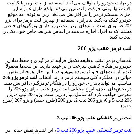
در نهایت خودرو را متوقف می‌کنند. استفاده از لنت ترمز با کیفیت
بالا نه تنها ایمنی حرکت را تضمین می‌کند، بلکه طول عمر سایر
اجزای سیستم ترمز را نیز افزایش می‌دهد، زیرا به توقف به موقع
خودرو کمک می‌کند. بنابراین، استفاده از بهترین لنت ترمز برای پژو
207 ضروری است. برندهای برتر لنت ترمز دارای ویژگی‌های خاصی
هستند که به افراد اجازه می‌دهد بر اساس شرایط خاص خود، یکی را
انتخاب کنند.
لنت ترمز عقب پژو 206
لنت‌های ترمز عقب وظیفه تکمیل فرآیند ترمزگیری و حفظ تعادل
خودرو در هنگام کاهش سرعت را بر عهده دارند. این لنت‌ها معمولاً
کندتر از لنت‌های جلو فرسوده می‌شوند، با این حال همچنان نقش
حیاتی در عملکرد کلی سیستم ترمز دارند. انتخاب
لنت ترمز پژو 206
مناسب می‌تواند پایداری خودرو را در هنگام ترمزگیری افزایش دهد.
در بخش‌های بعدی، انواع مختلف لنت ترمز عقب برای پژو 206 را
معرفی خواهیم کرد که شامل موارد زیر است: پژو 206 تیپ 3، پژو
206 تیپ 5 و 6، پژو 206 تیپ 2، پژو 206 (طرح جدید) و پژو 207 (طرح
جدید).
لنت ترمز کفشکی عقب پژو 206 تیپ 3
لنت ترمز کفشکی عقب پژو 206 تیپ 3
، این لنت‌ها نقش حیاتی در