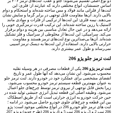
دو نوع اصلی تقسیم می‌شوند: جلو و عقب. لنت‌های ترمز ۲۰۶ بر
اساس جنسشان، انواع مختلفی دارند که عبارتند از: فلزی: این
لنت‌ها از فلزاتی مانند فولاد و مس ساخته شده‌اند و استحکام و دوام
بالایی دارند. آن‌ها مقاومت قابل توجهی در برابر گرما و سایش نشان
می‌دهند. نیمه فلزی: این لنت‌ها از ترکیبی از فلزات و موادی مانند
لاستیک یا رزین ساخته شده‌اند. این ترکیب قدرت ترمزگیری خوبی را
ارائه می‌دهد و در عین حال تعادل مناسبی بین هزینه و دوام برقرار
می‌کند. سرامیکی: این لنت‌ها از مخلوطی از سرامیک و فلز تشکیل
شده‌اند. آن‌ها بی‌صداترین نوع لنت‌های ترمز هستند و مقاومت
حرارتی بالایی دارند. استفاده از این لنت‌ها به دیسک ترمز آسیبی
نمی‌رساند و طول عمر بیشتری دارند.
لنت ترمز جلو پژو 206
لنت ترمز پژو 206
یکی از قطعات مصرفی در هر وسیله نقلیه
محسوب می‌شود. این نشان می‌دهد که آنها طول عمر و تاریخ
انقضای مشخصی برای عملکرد خود در خودرو دارند. لنت ترمز جلو
به عنوان مهمترین قطعه سیستم ترمز خودرو محسوب می‌شود،
زیرا بخش قابل توجهی از نیروی ترمز توسط چرخ‌های جلو اعمال
می‌شود. وظیفه اصلی این قطعه تبدیل انرژی جنبشی تولید شده در
حین حرکت خودرو به انرژی حرارتی است که از طریق اصطکاک
بین این قطعه و چرخ‌های جلوی خودرو حاصل می‌شود. در ادامه ؛
لنت های ترمز جلو خودرو 206 در انواع مختلفی موجود است: پژو
206 تیپ 2 و 3، پژو 206 تیپ 5 و 6، پژو 206 (طرح جدید) و پژو 207