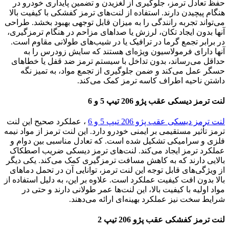
حفظ تعادل ترمز، جلوگیری از لغزیدن و تضمین پایداری خودرو در
هنگام پیچیدن دارند. استفاده از لنت‌های ترمز کفشکی با کیفیت بالا
می‌تواند تجربه رانندگی را به میزان قابل توجهی بهبود بخشد. طراحی
آنها بدون ایجاد تکان، لرزش یا صداهای مزاحم در هنگام ترمزگیری،
در برابر تجمع گرما در ترافیک یا در شیب‌های طولانی مقاوم است.
آنها دارای فرمولاسیون ویژه‌ای هستند که سایش زودرس را به
حداقل می‌رساند، بدون تداخل با سیستم ترمز ضد قفل یا خطاهای
حسگر عمل می‌کند و ضمن جلوگیری از تجمع مواد، به تمیز نگه
داشتن ناحیه اطراف کاسه ترمز کمک می‌کند.
لنت ترمز دیسکی عقب پژو 206 تیپ 5 و 6
لنت ترمز دیسکی عقب پژو 206 تیپ 5 و 6
، عملکرد صحیح این لنت
ترمز تأثیر مستقیمی بر ایمنی خودرو دارد. این لنت ترمز از مواد نیمه
فلزی و سرامیکی تشکیل شده است. که تعادل مناسبی بین دوام و
عملکرد ترمز ایجاد می‌کند. لنت‌های ترمز دیسکی ضریب اصطکاک
بالایی دارند که به کاهش مسافت ترمزگیری کمک می‌کند. یکی دیگر
از ویژگی‌های قابل توجه این لنت ترمز، توانایی آن در تحمل دماهای
بالا بدون افت کیفیت عملکرد است. علاوه بر این، به دلیل استفاده از
مواد اولیه با کیفیت بالا، این لنت‌ها عمر طولانی دارند و حتی در
شرایط سخت نیز عملکرد بهینه‌ای ارائه می‌دهند.
لنت ترمز کفشکی عقب پژو 206 تیپ 2