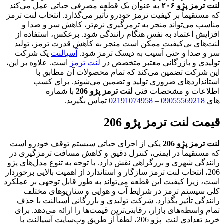
لنت ترمز پژو ۲۰۶
به عنوان یک قطعه مصرفی حیاتی عمل می‌کند
که مستقیماً بر کیفیت ترمز خودرو تأثیر می‌گذارد. انتخاب لنت ترمز
مناسب می‌تواند منجر به ترمزگیری نرم‌تر، کاهش سر و صدا و
افزایش اعتماد به نفس هنگام رانندگی شود. برعکس، استفاده از
لنت‌های بی‌کیفیت ممکن است منجر به کاهش قدرت ترمز، تولید
سر و صدا و حتی آسیب به دیسک ترمز شود.
آسیالنت
یک شرکت
تولیدی و بازرگانی معتبر متخصص در
لنت ترمز
است. علاوه بر این،
این شرکت تضمین می‌کند که تمام محصولات آن مطابق با
استانداردهای ضروری تولید و تضمین می‌شوند. برای کسب
اطلاعات و مشخصات فنی
لنت ترمز پژو 206
با شماره
های
09055569218
–
02191074958
تماس بگیرید.
قیمت لنت ترمز پژو 206
لنت ترمز پژو 206
یکی از اجزای حیاتی سیستم توقف خودرو است
که مستقیماً در ایمنی، کنترل دقیق و کاهش مسافت ترمزگیری در
رانندگی شهری و بزرگراهی نقش دارد. با توجه به تنوع مدل‌های پژو
206، انتخاب لنت ترمز سازگار و استاندارد از اهمیت بالایی برخوردار
است، زیرا کیفیت این قطعه می‌تواند به طور قابل توجهی بر عملکرد
کلی سیستم ترمز در شرایط آب و هوایی و سناریوهای مختلف
رانندگی تأثیر بگذارد. شرکت تولیدی و بازرگانی آسیالنت با حذف
تمام واسطه‌های بازار، رقابتی‌ترین قیمت‌ها را ارائه می‌دهد. برای
خرید تعدادی لنت پژو 206، لطفاً از طریق وب‌سایت آسیالنت با