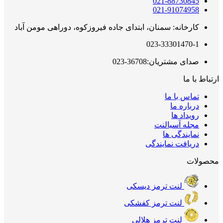
021-88730845
021-91074958
کارخانه: سمنان، ابتدای جاده فیروزکوه، دوراهی مومن آباد
023-33301470-1
صدای مشتریان:36708-023
ارتباط با ما
تماس با ما
درباره ما
رویداد ها
مجله آسیالنت
نمایندگی ها
دریافت نمایندگی
محصولات
لنت ترمز دیسکی
لنت ترمز کفشکی
لنت ترمز هلالی