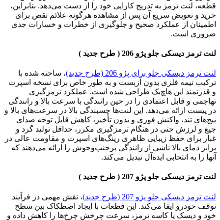
قطعه، لنت ترمز به تدریج کارایی خود را از دست می‌دهد. بنابراین،
خرید و تعویض سریع آن پس از مشاهده هرگونه علائم نقص برای
اطمینان از عملکرد صحیح و جلوگیری از خطرات و خسارات جدی
ضروری است.
لنت ترمز دیسکی جلو پژو 206 ( طرح جدید )
لنت ترمز دیسکی جلو برای پژو 206 (طرح جدید)
، ساخته شده با
ترکیب نیمه فلزی بدون آزبست و به طور خاص برای نسخه اسپرت
و قدرتمند این هاچ‌بک طراحی شده است. عملکرد ترمزگیری
تهاجمی و قابل اعتمادی را در حین رانندگی با سرعت بالا و رانندگی
در پیست ارائه می‌دهد. این لنت‌ها چسبندگی بالا در سرعت‌های بالا و
پیچ‌های تند، واکنش فوری و بدون تأخیر، کاهش قابل توجه صدای
جیغ و لرزش حتی در هنگام ترمزگیری مکرر، حداقل تولید گرد و
غبار برای حفظ زیبایی ظاهری رینگ‌های اسپرت و مقاومت عالی در
برابر دمای بالا ناشی از رانندگی پرجنب‌وجوش را ارائه می‌دهند که
آنها را به انتخابی ایده‌آل تبدیل می‌کند.
لنت ترمز دیسکی جلو پژو 207 ( طرح جدید )
لنت ترمز دیسکی جلو پژو 207 (طرح جدید)
، نقش مهمی در فرآیند
توقف خودرو ایفا می‌کند. این قطعات با ایجاد اصطکاک بین سطح
خود و دیسک یا کاسه ترمز، سرعت چرخش چرخ‌ها را کاهش داده و