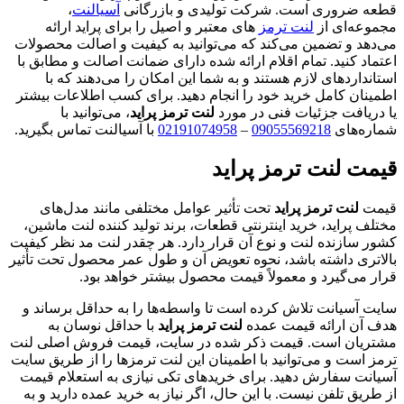
قطعه ضروری است. شرکت تولیدی و بازرگانی
آسیالنت
،
مجموعه‌ای از
لنت‌ ترمز
های معتبر و اصیل را برای پراید ارائه
می‌دهد و تضمین می‌کند که می‌توانید به کیفیت و اصالت محصولات
اعتماد کنید. تمام اقلام ارائه شده دارای ضمانت اصالت و مطابق با
استانداردهای لازم هستند و به شما این امکان را می‌دهند که با
اطمینان کامل خرید خود را انجام دهید. برای کسب اطلاعات بیشتر
یا دریافت جزئیات فنی در مورد
لنت‌ ترمز پراید
، می‌توانید با
شماره‌های
09055569218
–
02191074958
با آسیالنت تماس بگیرید.
قیمت لنت ترمز پراید
قیمت
لنت ترمز پراید
تحت تأثیر عوامل مختلفی مانند مدل‌های
مختلف پراید، خرید اینترنتی قطعات، برند تولید کننده لنت ماشین،
کشور سازنده لنت و نوع آن قرار دارد. هر چقدر لنت مد نظر کیفیت
بالاتری داشته باشد، نحوه تعویض آن و طول عمر محصول تحت تأثیر
قرار می‌گیرد و معمولاً قیمت محصول بیشتر خواهد بود.
سایت آسیانت تلاش کرده است تا واسطه‌ها را به حداقل برساند و
هدف آن ارائه قیمت عمده
لنت ترمز پراید
با حداقل نوسان به
مشتریان است. قیمت ذکر شده در سایت، قیمت فروش اصلی لنت
ترمز است و می‌توانید با اطمینان این لنت ترمزها را از طریق سایت
آسیانت سفارش دهید. برای خریدهای تکی نیازی به استعلام قیمت
از طریق تلفن نیست. با این حال، اگر نیاز به خرید عمده دارید و به