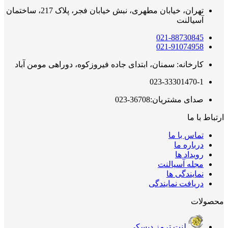
تهران، خیابان مطهری، نبش خیابان فجر، پلاک 217، ساختمان
آسیالنت
021-88730845
021-91074958
کارخانه: سمنان، ابتدای جاده فیروزکوه، دوراهی مومن آباد
023-33301470-1
صدای مشتریان:36708-023
ارتباط با ما
تماس با ما
درباره ما
رویداد ها
مجله آسیالنت
نمایندگی ها
دریافت نمایندگی
محصولات
لنت ترمز دیسکی