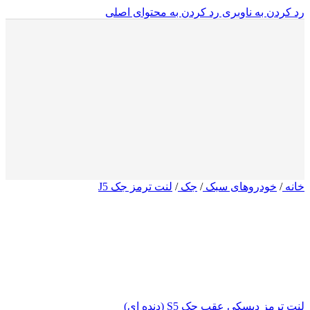
رد کردن به ناوبری
رد کردن به محتوای اصلی
خانه
/
خودروهای سبک
/
جک
/
لنت ترمز جک J5
لنت ترمز دیسکی عقب جک S5 (دنده ای)