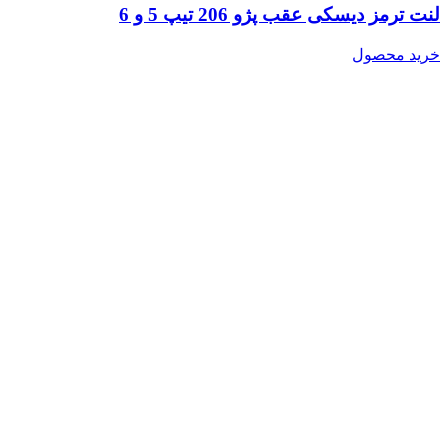
لنت ترمز دیسکی عقب پژو 206 تیپ 5 و 6
خرید محصول