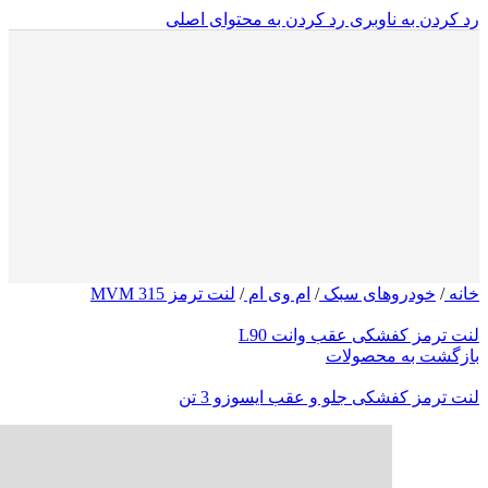
رد کردن به ناوبری
رد کردن به محتوای اصلی
خانه
/
خودروهای سبک
/
ام وی ام
/
لنت ترمز MVM 315
لنت ترمز کفشکی عقب وانت L90
بازگشت به محصولات
لنت ترمز کفشکی جلو و عقب ایسوزو 3 تن