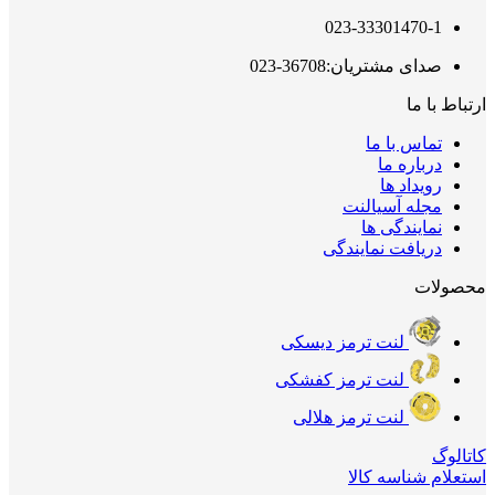
023-33301470-1
صدای مشتریان:36708-023
ارتباط با ما
تماس با ما
درباره ما
رویداد ها
مجله آسیالنت
نمایندگی ها
دریافت نمایندگی
محصولات
لنت ترمز دیسکی
لنت ترمز کفشکی
لنت ترمز هلالی
کاتالوگ
استعلام شناسه کالا