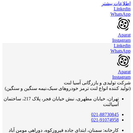
اطلاعات بیشتر
Linkedin
WhatsApp
Aparat
Instagram
Linkedin
WhatsApp
Aparat
Instagram
شرکت تولیدی و بازرگانی آسیا لنت
(تولید کننده انواع لنت ترمز خودروهای سبک،نیمه سنگین و سنگین)
تهران، خیابان مطهری، نبش خیابان فجر، پلاک 217، ساختمان
آسیالنت
021-88730845
021-91074958
کارخانه: سمنان، ابتدای جاده فیروزکوه، دوراهی مومن آباد