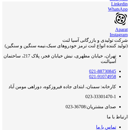
Linkedin
WhatsApp
Aparat
Instagram
شرکت تولیدی و بازرگانی آسیا لنت
(تولید کننده انواع لنت ترمز خودروهای سبک،نیمه سنگین و سنگین)
تهران، خیابان مطهری، نبش خیابان فجر، پلاک 217، ساختمان
آسیالنت
021-88730845
021-91074958
کارخانه: سمنان، ابتدای جاده فیروزکوه، دوراهی مومن آباد
023-33301470-1
صدای مشتریان:36708-023
ارتباط با ما
تماس با ما